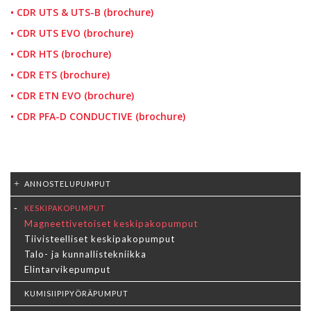
•
CDR UTS & UTS-B (brochure)
•
CDR UTS EVO (brochure)
•
CDR HTS (brochure)
•
CDR ETS (brochure)
•
CDR ETN EVO (brochure)
•
CDR PFA-D CONDUCTIVE (brochure)
ANNOSTELUPUMPUT
KESKIPAKOPUMPUT
Magneettivetoiset keskipakopumput
Tiivisteelliset keskipakopumput
Talo- ja kunnallistekniikka
Elintarvikepumput
KUMISIIPIPYÖRÄPUMPUT