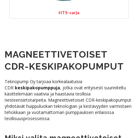
HTS-sarja
MAGNEETTIVETOISET
CDR-KESKIPAKOPUMPUT
Teknopump Oy tarjoaa korkealaatuisia
CDR
keskipakopumppuja
, jotka ovat erityisesti suunniteltu
käsittelemään vaativia ja haastavia teollisia
nesteensiirtotarpeita. Magneettivetoiset CDR-keskipakopumput
yhdistävät huippuluokan teknologian ja kestävyyden varmistaen
tehokkaan ja vuotamattoman pumppauksen erilaisissa
teollisuusprosesseissa.
Miksi valita magneettivetoiset