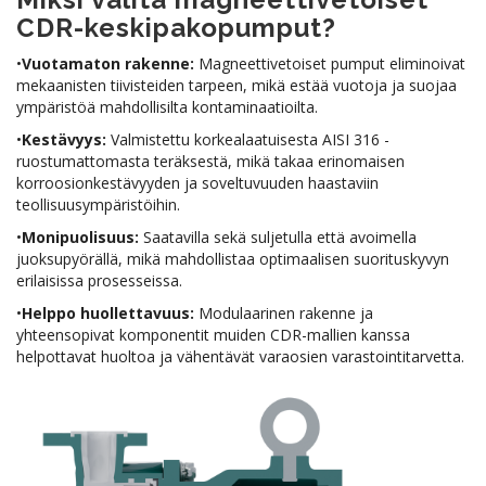
CDR-keskipakopumput?
•
Vuotamaton rakenne:
Magneettivetoiset pumput eliminoivat
mekaanisten tiivisteiden tarpeen, mikä estää vuotoja ja suojaa
ympäristöä mahdollisilta kontaminaatioilta.
•
Kestävyys:
Valmistettu korkealaatuisesta AISI 316 -
ruostumattomasta teräksestä, mikä takaa erinomaisen
korroosionkestävyyden ja soveltuvuuden haastaviin
teollisuusympäristöihin.
•
Monipuolisuus:
Saatavilla sekä suljetulla että avoimella
juoksupyörällä, mikä mahdollistaa optimaalisen suorituskyvyn
erilaisissa prosesseissa.
•
Helppo huollettavuus:
Modulaarinen rakenne ja
yhteensopivat komponentit muiden CDR-mallien kanssa
helpottavat huoltoa ja vähentävät varaosien varastointitarvetta.