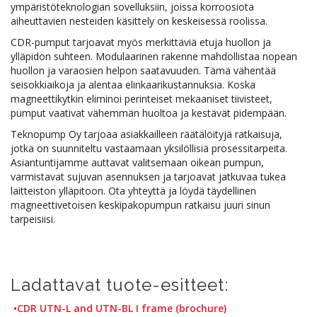
ympäristöteknologian sovelluksiin, joissa korroosiota
aiheuttavien nesteiden käsittely on keskeisessä roolissa.
CDR-pumput tarjoavat myös merkittäviä etuja huollon ja
ylläpidon suhteen. Modulaarinen rakenne mahdollistaa nopean
huollon ja varaosien helpon saatavuuden. Tämä vähentää
seisokkiaikoja ja alentaa elinkaarikustannuksia. Koska
magneettikytkin eliminoi perinteiset mekaaniset tiivisteet,
pumput vaativat vähemmän huoltoa ja kestävät pidempään.
Teknopump Oy tarjoaa asiakkailleen räätälöityjä ratkaisuja,
jotka on suunniteltu vastaamaan yksilöllisiä prosessitarpeita.
Asiantuntijamme auttavat valitsemaan oikean pumpun,
varmistavat sujuvan asennuksen ja tarjoavat jatkuvaa tukea
laitteiston ylläpitoon. Ota yhteyttä ja löydä täydellinen
magneettivetoisen keskipakopumpun ratkaisu juuri sinun
tarpeisiisi.
Ladattavat tuote-esitteet:
•CDR UTN-L and UTN-BL I frame (brochure)