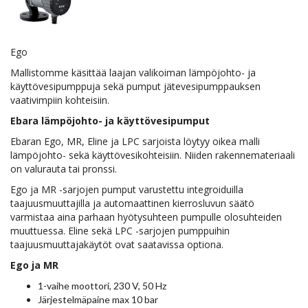
Ego
Mallistomme käsittää laajan valikoiman lämpöjohto- ja
käyttövesipumppuja sekä pumput jätevesipumppauksen
vaativimpiin kohteisiin.
Ebara lämpöjohto- ja käyttövesipumput
Ebaran Ego, MR, Eline ja LPC sarjoista löytyy oikea malli
lämpöjohto- sekä käyttövesikohteisiin. Niiden rakennemateriaali
on valurauta tai pronssi.
Ego ja MR -sarjojen pumput varustettu integroiduilla
taajuusmuuttajilla ja automaattinen kierrosluvun säätö
varmistaa aina parhaan hyötysuhteen pumpulle olosuhteiden
muuttuessa. Eline sekä LPC -sarjojen pumppuihin
taajuusmuuttajakäytöt ovat saatavissa optiona.
Ego ja MR
1-vaihe moottori, 230 V, 50 Hz
Järjestelmäpaine max 10 bar