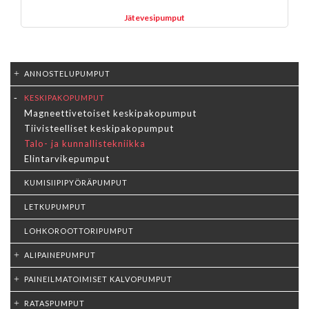
Jätevesipumput
ANNOSTELUPUMPUT
KESKIPAKOPUMPUT
Magneettivetoiset keskipakopumput
Tiivisteelliset keskipakopumput
Talo- ja kunnallistekniikka
Elintarvikepumput
KUMISIIPIPYÖRÄPUMPUT
LETKUPUMPUT
LOHKOROOTTORIPUMPUT
ALIPAINEPUMPUT
PAINEILMATOIMISET KALVOPUMPUT
RATASPUMPUT