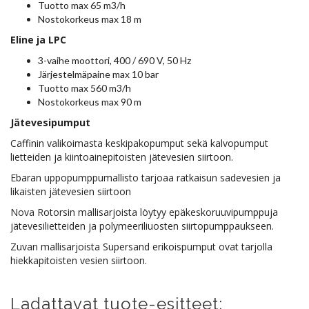
Tuotto max 65 m3/h
Nostokorkeus max 18 m
Eline ja LPC
3-vaihe moottori, 400 / 690 V, 50 Hz
Järjestelmäpaine max 10 bar
Tuotto max 560 m3/h
Nostokorkeus max 90 m
Jätevesipumput
Caffinin valikoimasta keskipakopumput sekä kalvopumput
lietteiden ja kiintoainepitoisten jätevesien siirtoon.
Ebaran uppopumppumallisto tarjoaa ratkaisun sadevesien ja
likaisten jätevesien siirtoon
Nova Rotorsin mallisarjoista löytyy epäkeskoruuvipumppuja
jätevesilietteiden ja polymeeriliuosten siirtopumppaukseen.
Zuvan mallisarjoista Supersand erikoispumput ovat tarjolla
hiekkapitoisten vesien siirtoon.
Ladattavat tuote-esitteet: