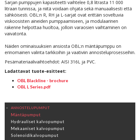
Sarjan pumppujen kapasiteetti vaihtelee 0,8 litrasta 11 000
litraan tunnissa, ja niitä voidaan ohjata sekä manuaalisesti että
sähköisesti. OBL:n R, RH ja L-sarjat ovat erittäin soveltuvia
viskoosisten aineiden pumppaamiseen, ja modulaarinen
rakenne helpottaa huoltoa, jolloin varaosien vaihtaminen on
vaivatonta.
Näiden ominaisuuksien ansiosta OBL:n mäntäpumppu on
erinomainen valinta tarkkoihin ja vaativiin annosteluprosesseihin.
Pesämateriaalivaihtoehdot: AISI 316L ja PVC.
Ladattavat tuote-esitteet:
OBL Blackline - brochure
OBL L Series.pdf
ANNOSTELUPUMPUT
Mäntäpumput
Hydrauliset kalvopumput
Mekaaniset kalvopumput
Solenoidikalvopumput