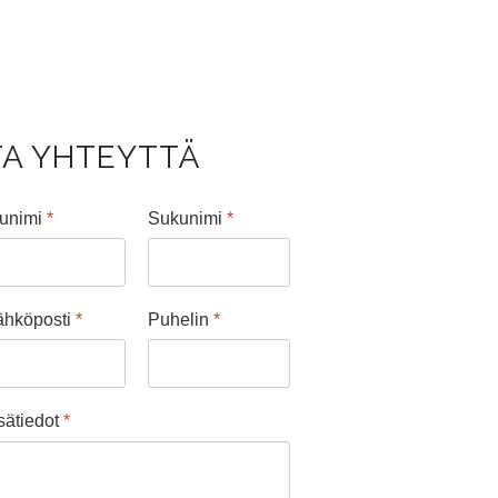
TA YHTEYTTÄ
tunimi
*
Sukunimi
*
ähköposti
*
Puhelin
*
sätiedot
*