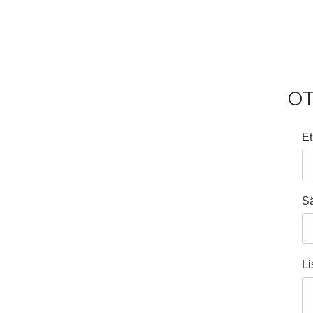
O
E
S
Li