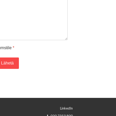
rnstile
*
Lähetä
LinkedIn