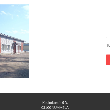
Tu
Kaukoilantie 5 B,
03100 NUMMELA