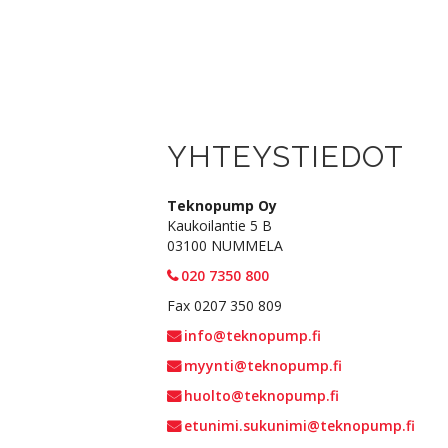
YHTEYSTIEDOT
Teknopump Oy
Kaukoilantie 5 B
03100 NUMMELA
020 7350 800
Fax 0207 350 809
info@teknopump.fi
myynti@teknopump.fi
huolto@teknopump.fi
etunimi.sukunimi@teknopump.fi