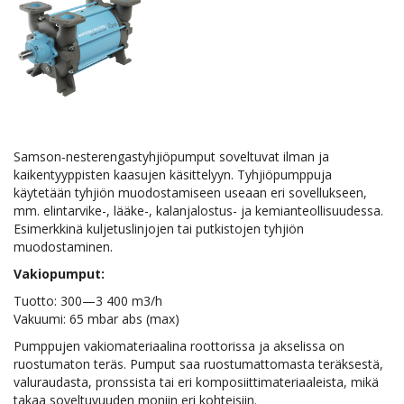
Samson-nesterengastyhjiöpumput soveltuvat ilman ja
kaikentyyppisten kaasujen käsittelyyn. Tyhjiöpumppuja
käytetään tyhjiön muodostamiseen useaan eri sovellukseen,
mm. elintarvike-, lääke-, kalanjalostus- ja kemianteollisuudessa.
Esimerkkinä kuljetuslinjojen tai putkistojen tyhjiön
muodostaminen.
Vakiopumput:
Tuotto: 300—3 400 m3/h
Vakuumi: 65 mbar abs (max)
Pumppujen vakiomateriaalina roottorissa ja akselissa on
ruostumaton teräs. Pumput saa ruostumattomasta teräksestä,
valuraudasta, pronssista tai eri komposiittimateriaaleista, mikä
takaa soveltuvuuden moniin eri kohteisiin.